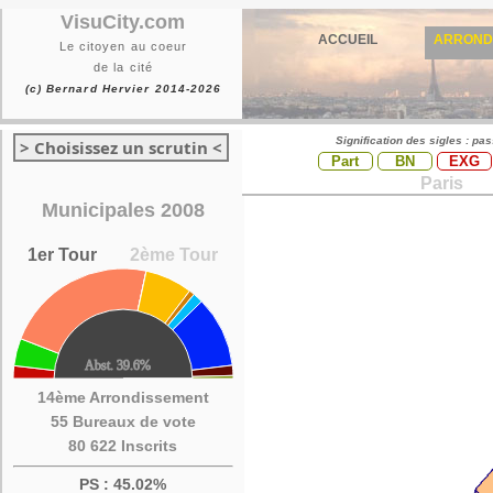
VisuCity.com
ACCUEIL
ARROND
Le citoyen au coeur
de la cité
(c) Bernard Hervier 2014-2026
Signification des sigles : pa
> Choisissez un scrutin <
Part
BN
EXG
Paris
Municipales 2008
1er Tour
2ème Tour
14ème Arrondissement
55 Bureaux de vote
80 622 Inscrits
PS : 45.02%