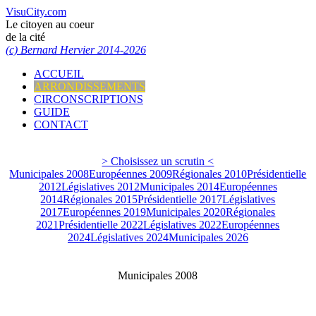
VisuCity.com
Le citoyen au coeur
de la cité
(c) Bernard Hervier 2014-2026
ACCUEIL
ARRONDISSEMENTS
CIRCONSCRIPTIONS
GUIDE
CONTACT
> Choisissez un scrutin <
Municipales 2008
Européennes 2009
Régionales 2010
Présidentielle
2012
Législatives 2012
Municipales 2014
Européennes
2014
Régionales 2015
Présidentielle 2017
Législatives
2017
Européennes 2019
Municipales 2020
Régionales
2021
Présidentielle 2022
Législatives 2022
Européennes
2024
Législatives 2024
Municipales 2026
Municipales 2008