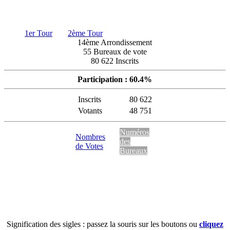
1er Tour
2ème Tour
14ème Arrondissement
55 Bureaux de vote
80 622 Inscrits
Participation : 60.4%
Inscrits
80 622
Votants
48 751
Numéros
Nombres
des
de Votes
Bureaux
Signification des sigles : passez la souris sur les boutons ou
cliquez