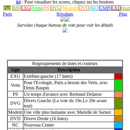
ici
- Pour visualiser les scores, cliquez sur les boutons
Part
BN
EXG
Verts
PS
DVG
Modem
DVD
NC
UMP
EXD
Aut
Paris
Résultats
Plan
Survolez chaque bureau de vote pour voir les détails
Regroupements de listes et couleurs
Sigle
Description
EXG
Extrême-gauche (17 listes)
Pour l'Ecologie, Paris a besoin des Verts, avec
Verts
Denis Baupin
PS
Un temps d'avance avec Bertrand Delanoe
Divers Gauche (La voie du 19e,Le 20e avant
DVG
tout)
Modem
Une ville plus humaine avec Marielle de Sarnez
DVD
Divers Droite (16 listes)
NC
Nouveau Centre