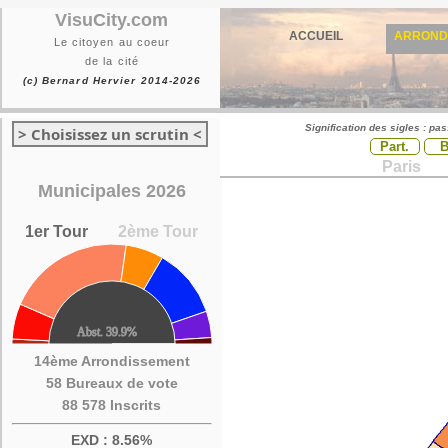
VisuCity.com
ACCUEIL
ARROND
Le citoyen au coeur
de la cité
(c) Bernard Hervier 2014-2026
Signification des sigles : pa
> Choisissez un scrutin <
Part.
Paris
Municipales 2026
1er Tour
2ème Tour
14ème Arrondissement
58 Bureaux de vote
88 578 Inscrits
EXD : 8.56%