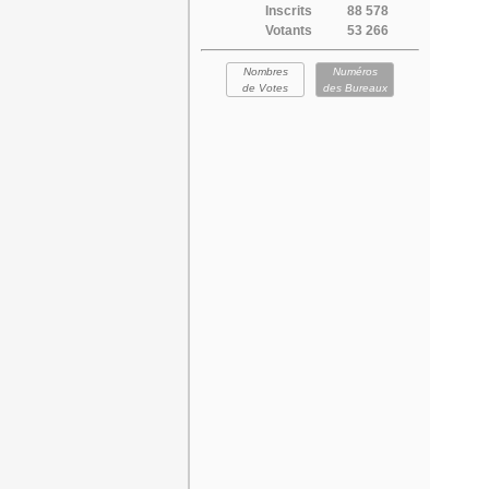
Inscrits
88 578
Votants
53 266
Nombres
Numéros
de Votes
des Bureaux