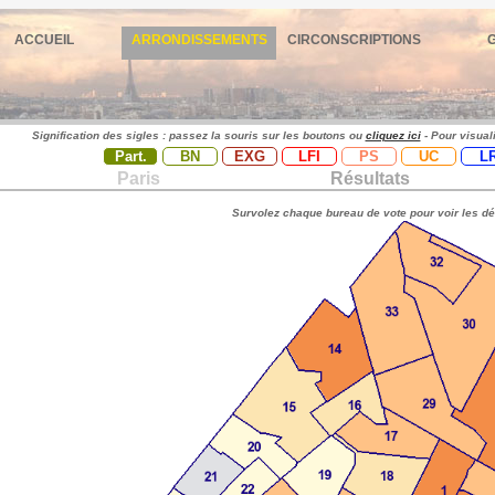
ACCUEIL
ARRONDISSEMENTS
CIRCONSCRIPTIONS
Signification des sigles : passez la souris sur les boutons ou
cliquez ici
- Pour visual
Part.
BN
EXG
LFI
PS
UC
L
Paris
Résultats
Survolez chaque bureau de vote pour voir les dé