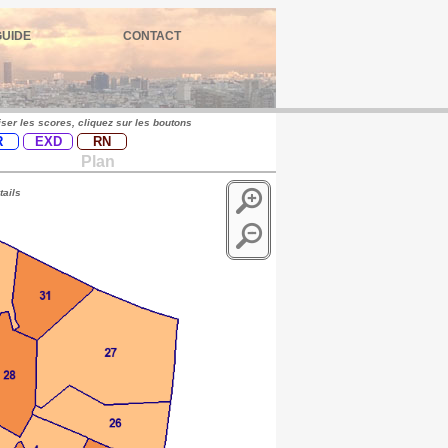
GUIDE
CONTACT
iser les scores, cliquez sur les boutons
R
EXD
RN
Plan
tails