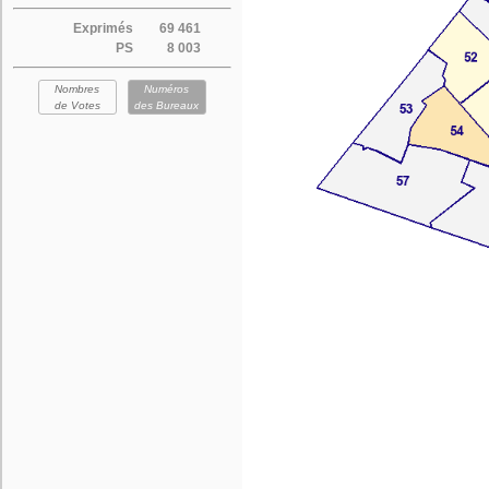
Exprimés
69 461
PS
8 003
Nombres
Numéros
de Votes
des Bureaux