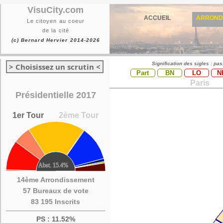
VisuCity.com
ACCUEIL
ARROND
Le citoyen au coeur
de la cité
(c) Bernard Hervier 2014-2026
Signification des sigles : pa
> Choisissez un scrutin <
Part
BN
LO
N
Paris
Présidentielle 2017
1er Tour
2ème Tour
14ème Arrondissement
57 Bureaux de vote
83 195 Inscrits
PS : 11.52%