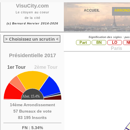
VisuCity.com
ACCUEIL
ARROND
Le citoyen au coeur
de la cité
(c) Bernard Hervier 2014-2026
Signification des sigles : pa
> Choisissez un scrutin <
Part
BN
LO
N
Paris
Présidentielle 2017
1er Tour
2ème Tour
14ème Arrondissement
57 Bureaux de vote
83 195 Inscrits
FN : 5.34%