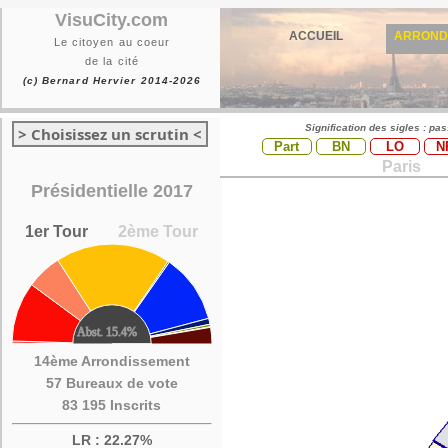
VisuCity.com
ACCUEIL
ARROND
Le citoyen au coeur
de la cité
(c) Bernard Hervier 2014-2026
Signification des sigles : pa
> Choisissez un scrutin <
Part
BN
LO
N
Paris
Présidentielle 2017
1er Tour
2ème Tour
14ème Arrondissement
57 Bureaux de vote
83 195 Inscrits
LR : 22.27%