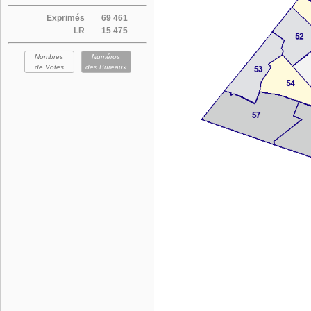
Exprimés
69 461
LR
15 475
Nombres
Numéros
de Votes
des Bureaux