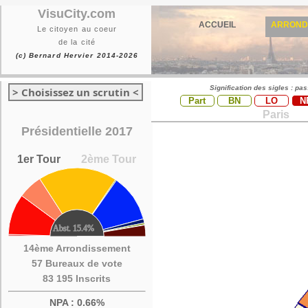
VisuCity.com
ACCUEIL
ARROND
Le citoyen au coeur
de la cité
(c) Bernard Hervier 2014-2026
Signification des sigles : pa
> Choisissez un scrutin <
Part
BN
LO
N
Paris
Présidentielle 2017
1er Tour
2ème Tour
14ème Arrondissement
57 Bureaux de vote
83 195 Inscrits
NPA : 0.66%