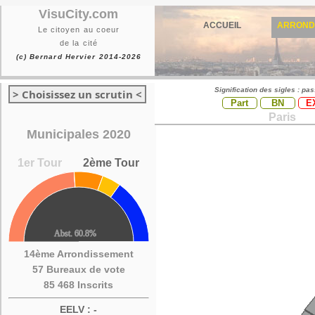
VisuCity.com
ACCUEIL
ARROND
Le citoyen au coeur
de la cité
(c) Bernard Hervier 2014-2026
Signification des sigles : pa
> Choisissez un scrutin <
Part
BN
E
Paris
Municipales 2020
1er Tour
2ème Tour
14ème Arrondissement
57 Bureaux de vote
85 468 Inscrits
EELV : -