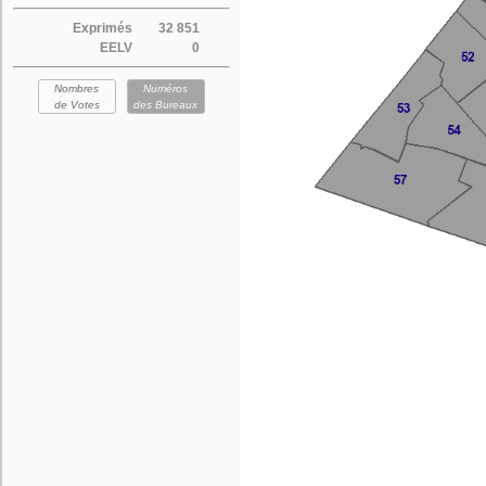
Exprimés
32 851
EELV
0
Nombres
Numéros
de Votes
des Bureaux