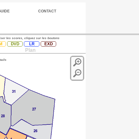
GUIDE
CONTACT
iser les scores, cliquez sur les boutons
M
DVD
LR
EXD
Plan
tails