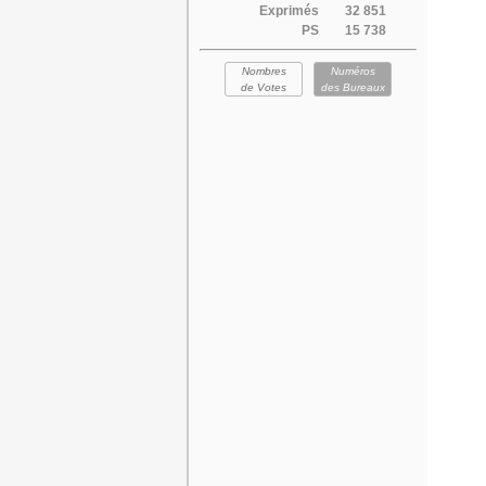
Exprimés
32 851
PS
15 738
Nombres
Numéros
de Votes
des Bureaux