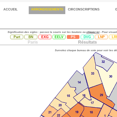
ACCUEIL
ARRONDISSEMENTS
CIRCONSCRIPTIONS
Signification des sigles : passez la souris sur les boutons ou
cliquez ici
- Pour visual
Part
BN
EXG
EELV
PS
DVG
LNP
LR
Paris
Résultats
Survolez chaque bureau de vote pour voir les dé