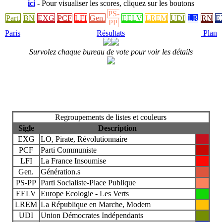
ici
- Pour visualiser les scores, cliquez sur les boutons
PS-
Part.
BN
EXG
PCF
LFI
Gen.
EELV
LREM
UDI
LR
RN
E
PP
Paris
Résultats
Plan
Survolez chaque bureau de vote pour voir les détails
Regroupements de listes et couleurs
Sigle
Description
EXG
LO, Pirate, Révolutionnaire
PCF
Parti Communiste
LFI
La France Insoumise
Gen.
Génération.s
PS-PP
Parti Socialiste-Place Publique
EELV
Europe Ecologie - Les Verts
LREM
La République en Marche, Modem
UDI
Union Démocrates Indépendants