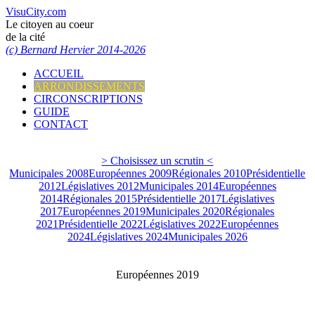
VisuCity.com
Le citoyen au coeur
de la cité
(c) Bernard Hervier 2014-2026
ACCUEIL
ARRONDISSEMENTS
CIRCONSCRIPTIONS
GUIDE
CONTACT
> Choisissez un scrutin <
Municipales 2008
Européennes 2009
Régionales 2010
Présidentielle
2012
Législatives 2012
Municipales 2014
Européennes
2014
Régionales 2015
Présidentielle 2017
Législatives
2017
Européennes 2019
Municipales 2020
Régionales
2021
Présidentielle 2022
Législatives 2022
Européennes
2024
Législatives 2024
Municipales 2026
Européennes 2019