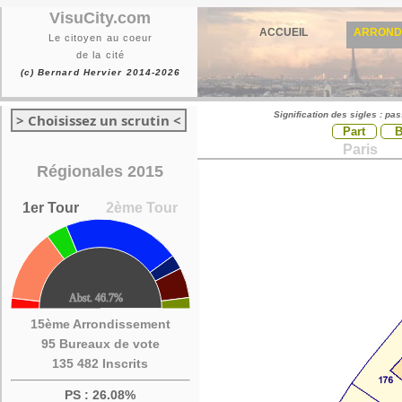
VisuCity.com
ACCUEIL
ARROND
Le citoyen au coeur
de la cité
(c) Bernard Hervier 2014-2026
Signification des sigles : pa
> Choisissez un scrutin <
Part
Paris
Régionales 2015
1er Tour
2ème Tour
15ème Arrondissement
95 Bureaux de vote
135 482 Inscrits
PS : 26.08%