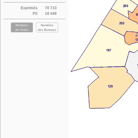
Exprimés
70 733
PS
18 448
Nombres
Numéros
de Votes
des Bureaux