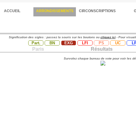
ACCUEIL
ARRONDISSEMENTS
CIRCONSCRIPTIONS
Signification des sigles : passez la souris sur les boutons ou
cliquez ici
- Pour visual
Part.
BN
EXG
LFI
PS
UC
L
Paris
Résultats
Survolez chaque bureau de vote pour voir les dé