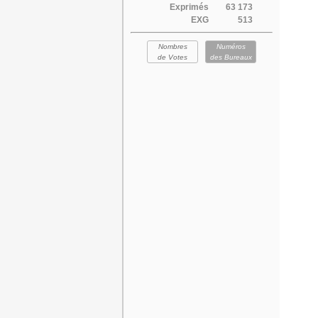
Exprimés
63 173
EXG
513
Nombres
Numéros
de Votes
des Bureaux