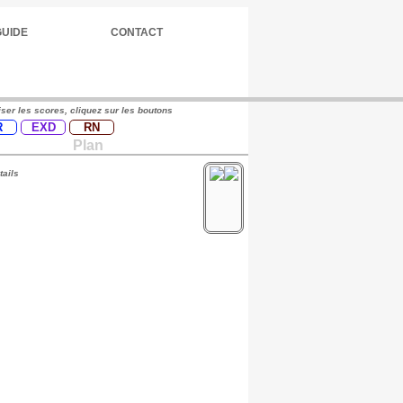
GUIDE
CONTACT
iser les scores, cliquez sur les boutons
R
EXD
RN
Plan
tails