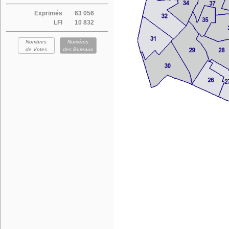
Exprimés
63 056
LFI
10 832
Nombres
Numéros
de Votes
des Bureaux