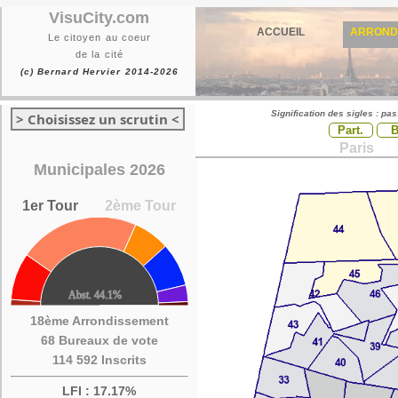
VisuCity.com
ACCUEIL
ARROND
Le citoyen au coeur
de la cité
(c) Bernard Hervier 2014-2026
Signification des sigles : pa
> Choisissez un scrutin <
Part.
Paris
Municipales 2026
1er Tour
2ème Tour
18ème Arrondissement
68 Bureaux de vote
114 592 Inscrits
LFI : 17.17%