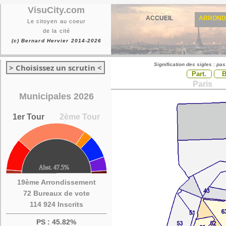
VisuCity.com
ACCUEIL
ARROND
Le citoyen au coeur
de la cité
(c) Bernard Hervier 2014-2026
Signification des sigles : pa
> Choisissez un scrutin <
Part.
Paris
Municipales 2026
1er Tour
2ème Tour
19ème Arrondissement
72 Bureaux de vote
114 924 Inscrits
PS : 45.82%