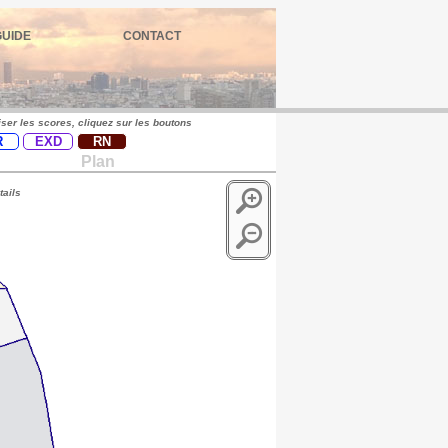
GUIDE
CONTACT
iser les scores, cliquez sur les boutons
R
EXD
RN
Plan
tails