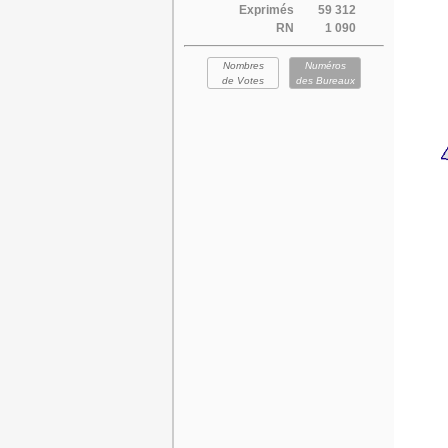
Exprimés
59 312
RN
1 090
Nombres
Numéros
de Votes
des Bureaux