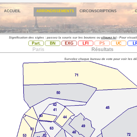
ACCUEIL
ARRONDISSEMENTS
CIRCONSCRIPTIONS
Signification des sigles : passez la souris sur les boutons ou
cliquez ici
- Pour visual
Part.
BN
EXG
LFI
PS
UC
L
Paris
Résultats
Survolez chaque bureau de vote pour voir les dé