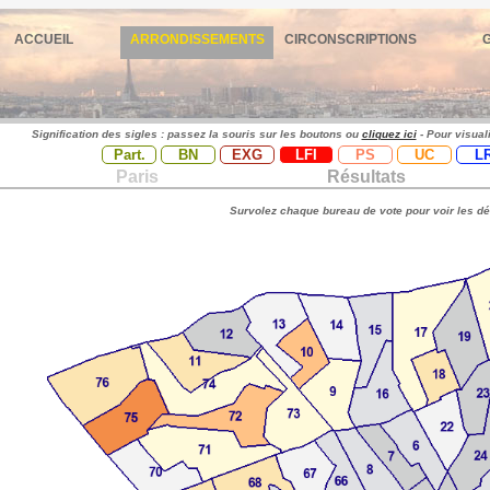
ACCUEIL
ARRONDISSEMENTS
CIRCONSCRIPTIONS
Signification des sigles : passez la souris sur les boutons ou
cliquez ici
- Pour visual
Part.
BN
EXG
LFI
PS
UC
L
Paris
Résultats
Survolez chaque bureau de vote pour voir les dé