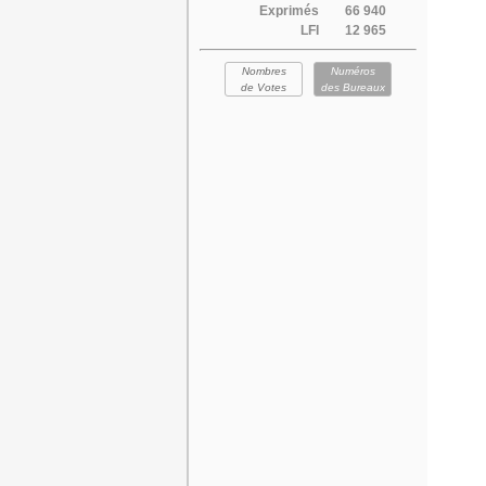
Exprimés
66 940
LFI
12 965
Nombres
Numéros
de Votes
des Bureaux