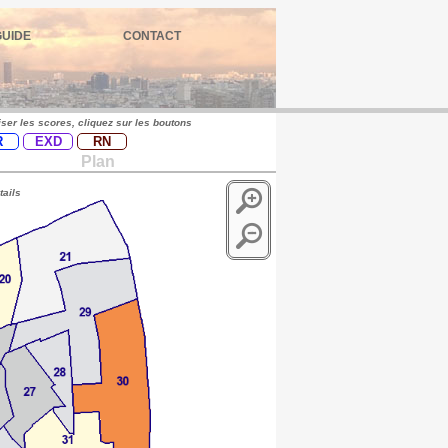
GUIDE
CONTACT
iser les scores, cliquez sur les boutons
R
EXD
RN
Plan
tails