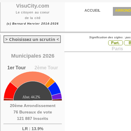
VisuCity.com
ACCUEIL
ARROND
Le citoyen au coeur
de la cité
(c) Bernard Hervier 2014-2026
Signification des sigles : pa
> Choisissez un scrutin <
Part.
Paris
Municipales 2026
1er Tour
2ème Tour
20ème Arrondissement
76 Bureaux de vote
121 887 Inscrits
LR : 13.9%