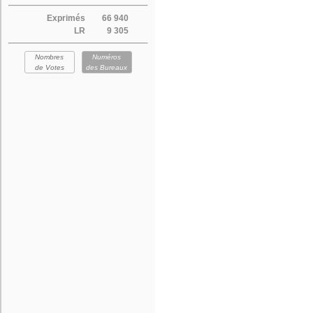
Exprimés
66 940
LR
9 305
Nombres
Numéros
de Votes
des Bureaux