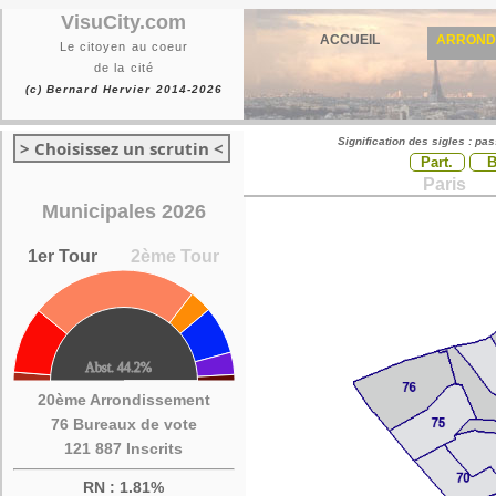
VisuCity.com
ACCUEIL
ARROND
Le citoyen au coeur
de la cité
(c) Bernard Hervier 2014-2026
Signification des sigles : pa
> Choisissez un scrutin <
Part.
Paris
Municipales 2026
1er Tour
2ème Tour
20ème Arrondissement
76 Bureaux de vote
121 887 Inscrits
RN : 1.81%