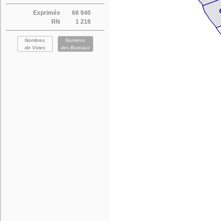
Exprimés
66 940
RN
1 218
Nombres
Numéros
de Votes
des Bureaux