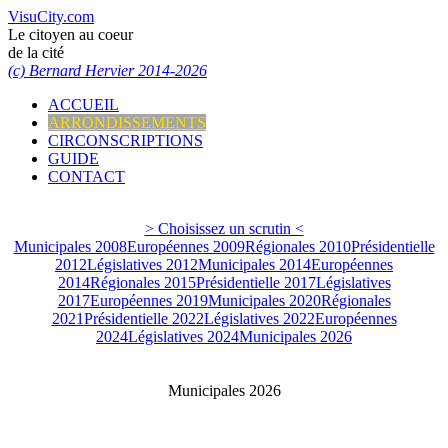
VisuCity.com
Le citoyen au coeur
de la cité
(c) Bernard Hervier 2014-2026
ACCUEIL
ARRONDISSEMENTS
CIRCONSCRIPTIONS
GUIDE
CONTACT
> Choisissez un scrutin <
Municipales 2008
Européennes 2009
Régionales 2010
Présidentielle
2012
Législatives 2012
Municipales 2014
Européennes
2014
Régionales 2015
Présidentielle 2017
Législatives
2017
Européennes 2019
Municipales 2020
Régionales
2021
Présidentielle 2022
Législatives 2022
Européennes
2024
Législatives 2024
Municipales 2026
Municipales 2026