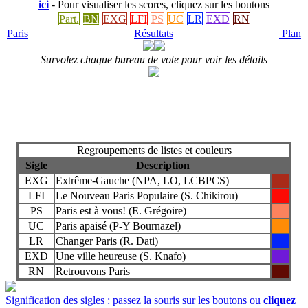
ici
- Pour visualiser les scores, cliquez sur les boutons
Part.
BN
EXG
LFI
PS
UC
LR
EXD
RN
Paris
Résultats
Plan
Survolez chaque bureau de vote pour voir les détails
Regroupements de listes et couleurs
Sigle
Description
EXG
Extrême-Gauche (NPA, LO, LCBPCS)
LFI
Le Nouveau Paris Populaire (S. Chikirou)
PS
Paris est à vous! (E. Grégoire)
UC
Paris apaisé (P-Y Bournazel)
LR
Changer Paris (R. Dati)
EXD
Une ville heureuse (S. Knafo)
RN
Retrouvons Paris
Signification des sigles : passez la souris sur les boutons ou
cliquez