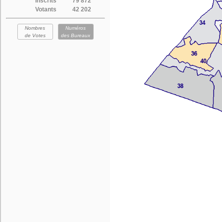
Inscrits
79 872
Votants
42 202
Nombres
Numéros
de Votes
des Bureaux