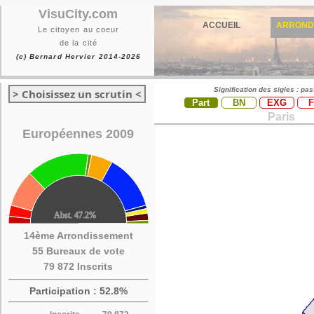
VisuCity.com
ACCUEIL
ARROND
Le citoyen au coeur
de la cité
(c) Bernard Hervier 2014-2026
Signification des sigles : pa
> Choisissez un scrutin <
Part
BN
EXG
Paris
Européennes 2009
14ème Arrondissement
55 Bureaux de vote
79 872 Inscrits
Participation : 52.8%