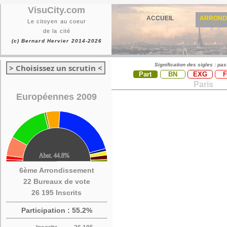
VisuCity.com
ACCUEIL
ARROND
Le citoyen au coeur
de la cité
(c) Bernard Hervier 2014-2026
Signification des sigles : pa
> Choisissez un scrutin <
Part
BN
EXG
Paris
Européennes 2009
6ème Arrondissement
22 Bureaux de vote
26 195 Inscrits
Participation : 55.2%