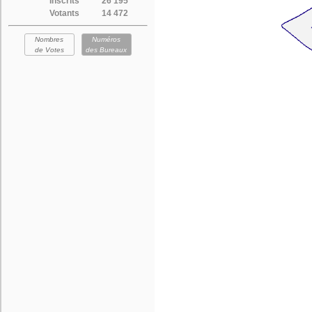
Inscrits
26 195
Votants
14 472
Nombres
Numéros
de Votes
des Bureaux