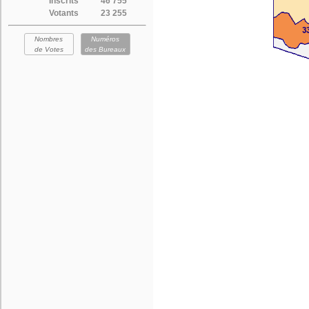
Inscrits
46 755
Votants
23 255
Nombres
Numéros
de Votes
des Bureaux