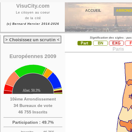
VisuCity.com
ACCUEIL
ARROND
Le citoyen au coeur
de la cité
(c) Bernard Hervier 2014-2026
Signification des sigles : pa
> Choisissez un scrutin <
Part
BN
EXG
Paris
Européennes 2009
10ème Arrondissement
34 Bureaux de vote
46 755 Inscrits
Participation : 49.7%