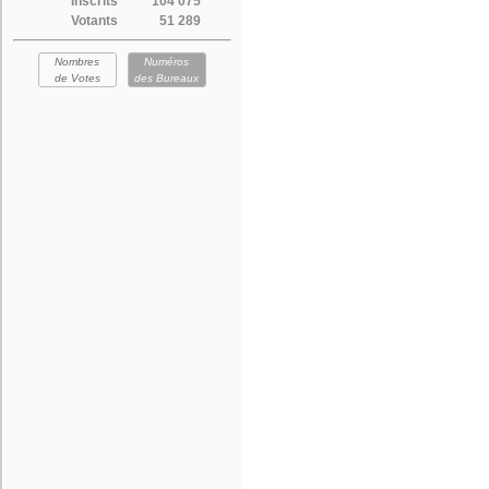
Inscrits
104 075
Votants
51 289
Nombres
Numéros
de Votes
des Bureaux