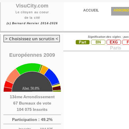
VisuCity.com
ACCUEIL
ARROND
Le citoyen au coeur
de la cité
(c) Bernard Hervier 2014-2026
Signification des sigles : pa
> Choisissez un scrutin <
Part
BN
EXG
Paris
Européennes 2009
13ème Arrondissement
67 Bureaux de vote
104 075 Inscrits
Participation : 49.2%