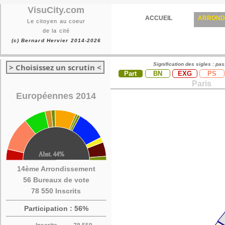
VisuCity.com
ACCUEIL
ARROND
Le citoyen au coeur
de la cité
(c) Bernard Hervier 2014-2026
Signification des sigles : pa
> Choisissez un scrutin <
Part
BN
EXG
PS
Paris
Européennes 2014
14ème Arrondissement
56 Bureaux de vote
78 550 Inscrits
Participation : 56%