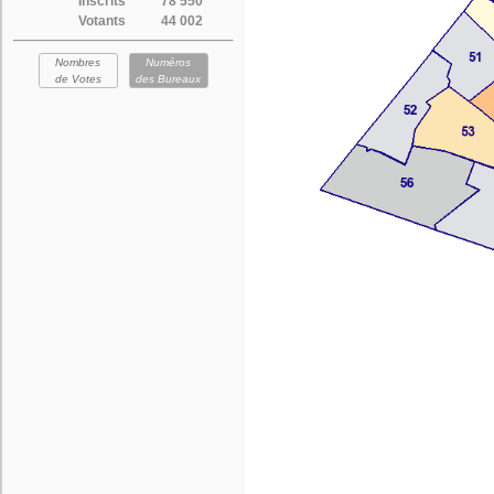
Inscrits
78 550
Votants
44 002
Nombres
Numéros
de Votes
des Bureaux