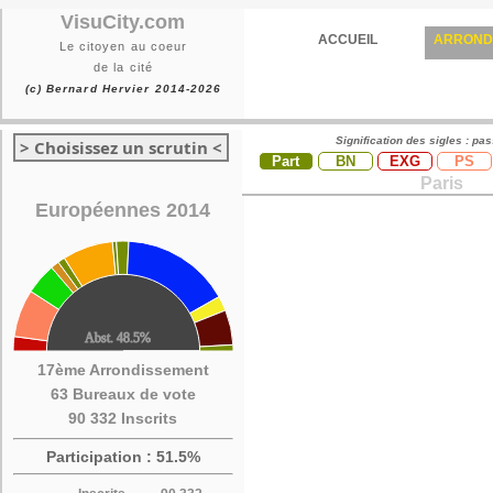
VisuCity.com
ACCUEIL
ARROND
Le citoyen au coeur
de la cité
(c) Bernard Hervier 2014-2026
Signification des sigles : pa
> Choisissez un scrutin <
Part
BN
EXG
PS
Paris
Européennes 2014
17ème Arrondissement
63 Bureaux de vote
90 332 Inscrits
Participation : 51.5%