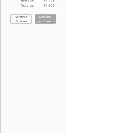
Inscrits
90 332
Votants
46 609
Nombres
Numéros
de Votes
des Bureaux