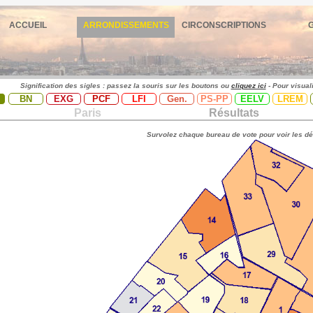
ACCUEIL
ARRONDISSEMENTS
CIRCONSCRIPTIONS
Signification des sigles : passez la souris sur les boutons ou
cliquez ici
- Pour visual
BN
EXG
PCF
LFI
Gen.
PS-PP
EELV
LREM
Paris
Résultats
Survolez chaque bureau de vote pour voir les dé