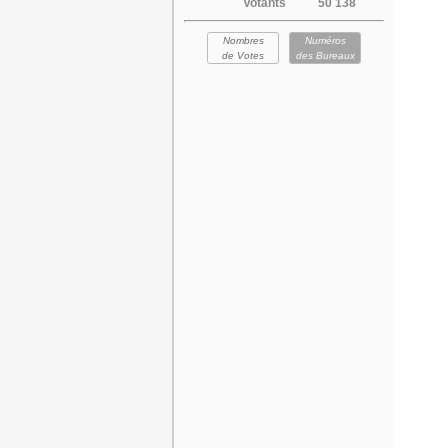
Votants
50 138
Nombres
Numéros
de Votes
des Bureaux