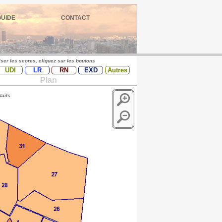
GUIDE
CONTACT
iser les scores, cliquez sur les boutons
UDI
LR
RN
EXD
Autres
Plan
tails