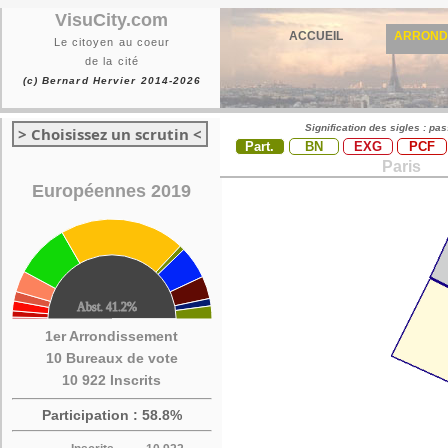
VisuCity.com
ACCUEIL
ARROND
Le citoyen au coeur
de la cité
(c) Bernard Hervier 2014-2026
Signification des sigles : pa
> Choisissez un scrutin <
Part.
BN
EXG
PCF
Paris
Européennes 2019
1er Arrondissement
10 Bureaux de vote
10 922 Inscrits
Participation : 58.8%