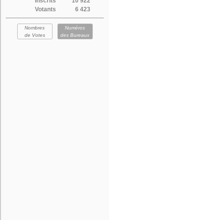
Inscrits
10 922
Votants
6 423
Nombres
Numéros
de Votes
des Bureaux