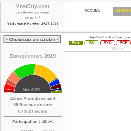
VisuCity.com
ACCUEIL
ARROND
Le citoyen au coeur
de la cité
(c) Bernard Hervier 2014-2026
Signification des sigles : pa
> Choisissez un scrutin <
Part.
BN
EXG
PCF
Paris
Européennes 2019
11ème Arrondissement
55 Bureaux de vote
89 302 Inscrits
Participation : 59.5%