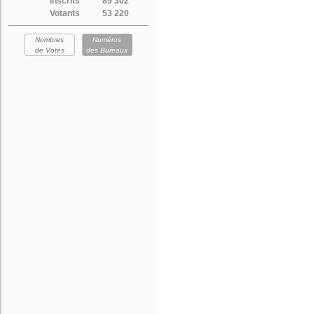
Inscrits
89 302
Votants
53 220
Nombres
Numéros
de Votes
des Bureaux