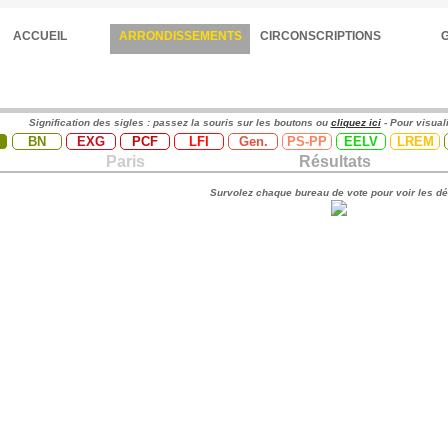
ACCUEIL
ARRONDISSEMENTS
CIRCONSCRIPTIONS
Signification des sigles : passez la souris sur les boutons ou
cliquez ici
- Pour visual
BN
EXG
PCF
LFI
Gen.
PS-PP
EELV
LREM
Paris
Résultats
Survolez chaque bureau de vote pour voir les dé