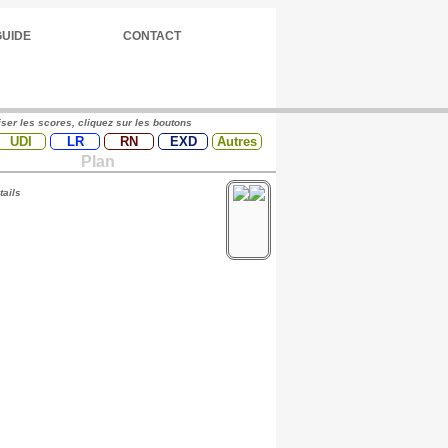
GUIDE
CONTACT
iser les scores, cliquez sur les boutons
UDI
LR
RN
EXD
Autres
Plan
tails