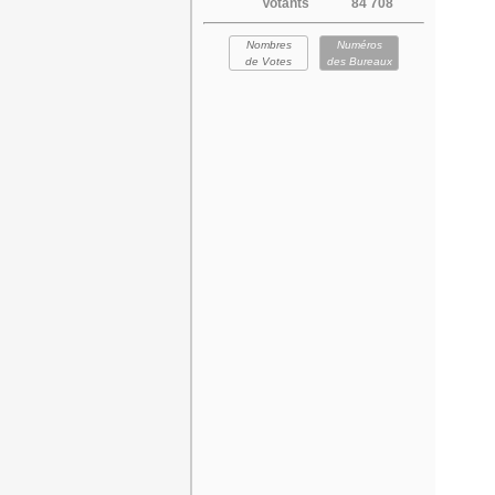
Votants
84 708
Nombres
Numéros
de Votes
des Bureaux