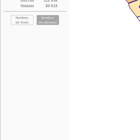
Inscrits
112 958
Votants
60 619
Nombres
Numéros
de Votes
des Bureaux