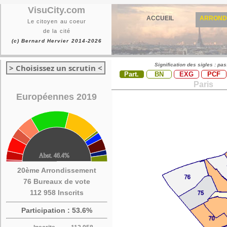
VisuCity.com
ACCUEIL
ARROND
Le citoyen au coeur
de la cité
(c) Bernard Hervier 2014-2026
Signification des sigles : pa
> Choisissez un scrutin <
Part.
BN
EXG
PCF
Paris
Européennes 2019
20ème Arrondissement
76 Bureaux de vote
112 958 Inscrits
Participation : 53.6%