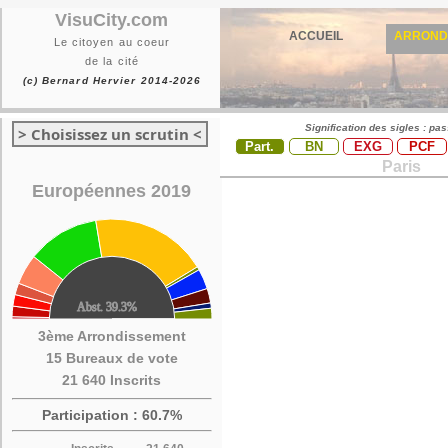
VisuCity.com
ACCUEIL
ARROND
Le citoyen au coeur
de la cité
(c) Bernard Hervier 2014-2026
Signification des sigles : pa
> Choisissez un scrutin <
Part.
BN
EXG
PCF
Paris
Européennes 2019
3ème Arrondissement
15 Bureaux de vote
21 640 Inscrits
Participation : 60.7%