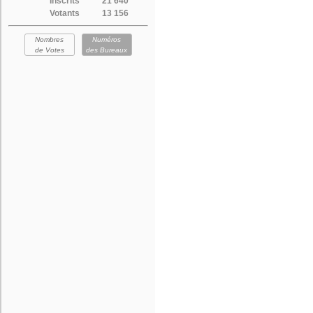
Inscrits
21 640
Votants
13 156
Nombres
Numéros
de Votes
des Bureaux