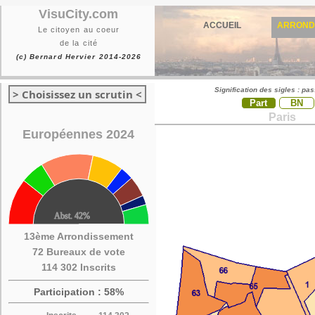
VisuCity.com
ACCUEIL
ARROND
Le citoyen au coeur
de la cité
(c) Bernard Hervier 2014-2026
Signification des sigles : pa
> Choisissez un scrutin <
Part
BN
Paris
Européennes 2024
13ème Arrondissement
72 Bureaux de vote
114 302 Inscrits
Participation : 58%