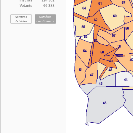
Inscrits
114 302
Votants
66 388
Nombres
Numéros
de Votes
des Bureaux