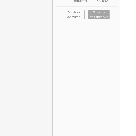
Votants
53 432
Nombres
Numéros
de Votes
des Bureaux