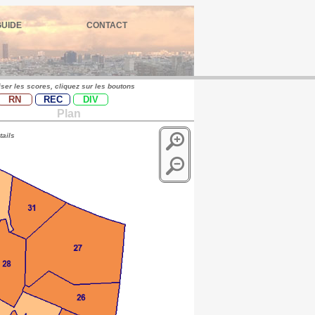
GUIDE
CONTACT
iser les scores, cliquez sur les boutons
RN
REC
DIV
Plan
tails