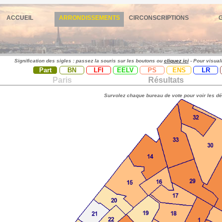
ACCUEIL
ARRONDISSEMENTS
CIRCONSCRIPTIONS
Signification des sigles : passez la souris sur les boutons ou
cliquez ici
- Pour visual
Part
BN
LFI
EELV
PS
ENS
LR
Paris
Résultats
Survolez chaque bureau de vote pour voir les dé