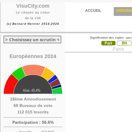
VisuCity.com
ACCUEIL
ARROND
Le citoyen au coeur
de la cité
(c) Bernard Hervier 2014-2026
Signification des sigles : pa
> Choisissez un scrutin <
Part
BN
Paris
Européennes 2024
18ème Arrondissement
68 Bureaux de vote
112 015 Inscrits
Participation : 56.6%