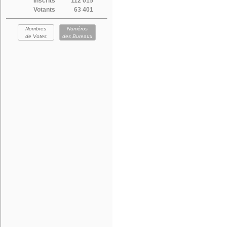
Inscrits
112 015
Votants
63 401
Nombres
Numéros
de Votes
des Bureaux