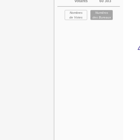
Votants
60 303
Nombres
Numéros
de Votes
des Bureaux