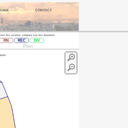
GUIDE
CONTACT
iser les scores, cliquez sur les boutons
RN
REC
DIV
Plan
tails