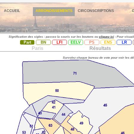
ACCUEIL
ARRONDISSEMENTS
CIRCONSCRIPTIONS
Signification des sigles : passez la souris sur les boutons ou
cliquez ici
- Pour visual
Part
BN
LFI
EELV
PS
ENS
LR
Paris
Résultats
Survolez chaque bureau de vote pour voir les dé