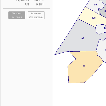
Exprimés
88 276
RN
9 184
Nombres
Numéros
de Votes
des Bureaux