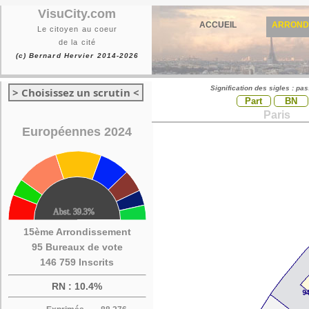
VisuCity.com
ACCUEIL
ARROND
Le citoyen au coeur
de la cité
(c) Bernard Hervier 2014-2026
Signification des sigles : pa
> Choisissez un scrutin <
Part
BN
Paris
Européennes 2024
15ème Arrondissement
95 Bureaux de vote
146 759 Inscrits
RN : 10.4%