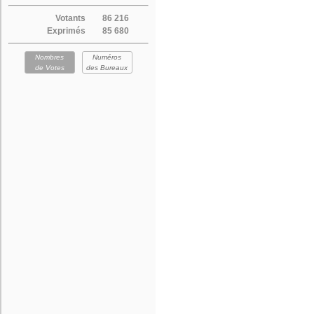
Votants
86 216
Exprimés
85 680
Nombres
Numéros
de Votes
des Bureaux