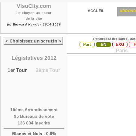
VisuCity.com
ACCUEIL
ARROND
Le citoyen au coeur
de la cité
(c) Bernard Hervier 2014-2026
Signification des sigles : pa
> Choisissez un scrutin <
Part
BN
EXG
Paris
Législatives 2012
1er Tour
2ème Tour
15ème Arrondissement
95 Bureaux de vote
136 604 Inscrits
Blancs et Nuls : 0.6%