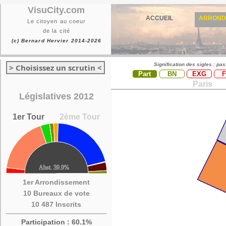
VisuCity.com
ACCUEIL
ARROND
Le citoyen au coeur
de la cité
(c) Bernard Hervier 2014-2026
Signification des sigles : pa
> Choisissez un scrutin <
Part
BN
EXG
Paris
Législatives 2012
1er Tour
2ème Tour
1er Arrondissement
10 Bureaux de vote
10 487 Inscrits
Participation : 60.1%