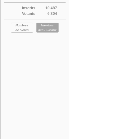
Inscrits
10 487
Votants
6 304
Nombres
Numéros
de Votes
des Bureaux