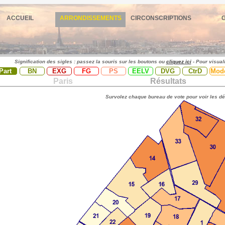
ACCUEIL
ARRONDISSEMENTS
CIRCONSCRIPTIONS
Signification des sigles : passez la souris sur les boutons ou
cliquez ici
- Pour visual
Part
BN
EXG
FG
PS
EELV
DVG
CtrD
Mod
Paris
Résultats
Survolez chaque bureau de vote pour voir les dé