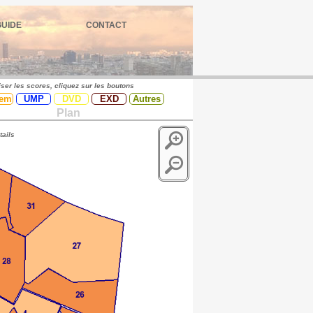
GUIDE
CONTACT
iser les scores, cliquez sur les boutons
em
UMP
DVD
EXD
Autres
Plan
tails