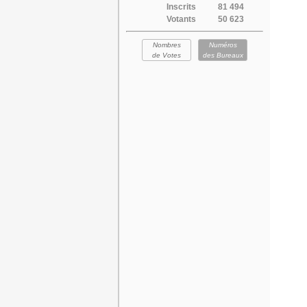
Inscrits
81 494
Votants
50 623
Nombres
Numéros
de Votes
des Bureaux