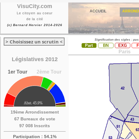
VisuCity.com
ACCUEIL
ARROND
Le citoyen au coeur
de la cité
(c) Bernard Hervier 2014-2026
Signification des sigles : pa
> Choisissez un scrutin <
Part
BN
EXG
Paris
Législatives 2012
1er Tour
2ème Tour
19ème Arrondissement
67 Bureaux de vote
97 008 Inscrits
Participation : 54.1%