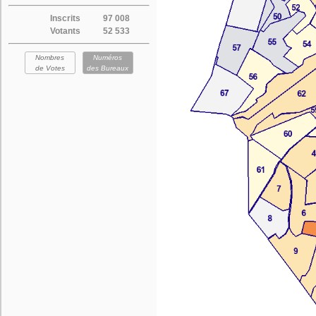
Inscrits
97 008
Votants
52 533
Nombres
Numéros
de Votes
des Bureaux