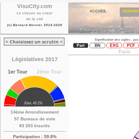
VisuCity.com
ACCUEIL
ARROND
Le citoyen au coeur
de la cité
(c) Bernard Hervier 2014-2026
Signification des sigles : pa
> Choisissez un scrutin <
Part
BN
EXG
PCF
Paris
Législatives 2017
1er Tour
2ème Tour
14ème Arrondissement
57 Bureaux de vote
83 203 Inscrits
Participation : 59.8%