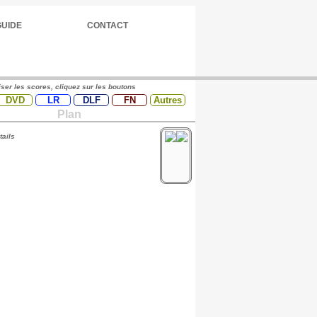
GUIDE
CONTACT
iser les scores, cliquez sur les boutons
DVD
LR
DLF
FN
Autres
Plan
tails