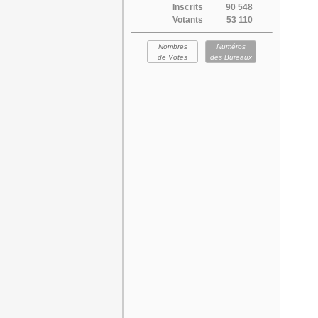
Inscrits
90 548
Votants
53 110
Nombres
Numéros
de Votes
des Bureaux