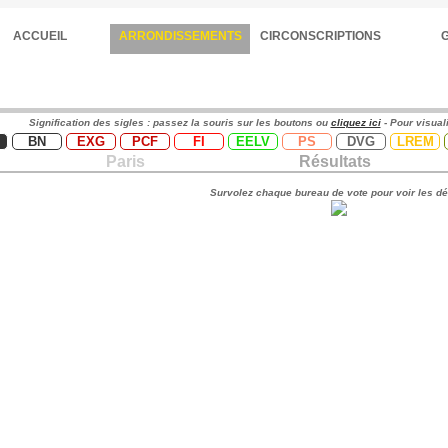
ACCUEIL
ARRONDISSEMENTS
CIRCONSCRIPTIONS
Signification des sigles : passez la souris sur les boutons ou
cliquez ici
- Pour visual
BN
EXG
PCF
FI
EELV
PS
DVG
LREM
Paris
Résultats
Survolez chaque bureau de vote pour voir les dé