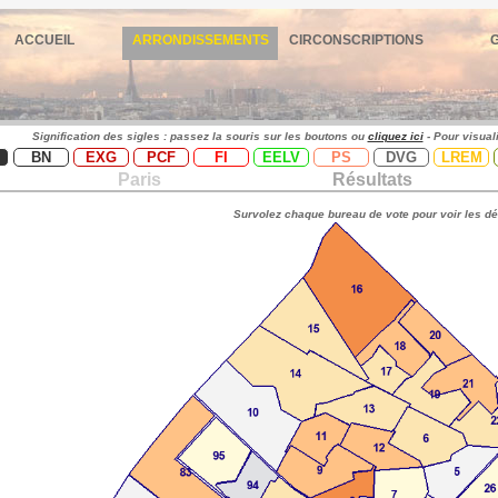
ACCUEIL
ARRONDISSEMENTS
CIRCONSCRIPTIONS
Signification des sigles : passez la souris sur les boutons ou
cliquez ici
- Pour visual
BN
EXG
PCF
FI
EELV
PS
DVG
LREM
Paris
Résultats
Survolez chaque bureau de vote pour voir les dé