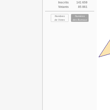
Inscrits
141 659
Votants
85 861
Nombres
Numéros
de Votes
des Bureaux