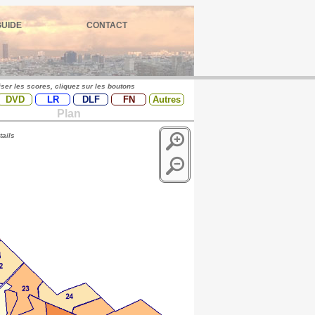
GUIDE
CONTACT
iser les scores, cliquez sur les boutons
DVD
LR
DLF
FN
Autres
Plan
tails