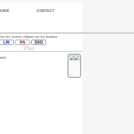
GUIDE
CONTACT
iser les scores, cliquez sur les boutons
LRI
RN
DXD
Plan
tails