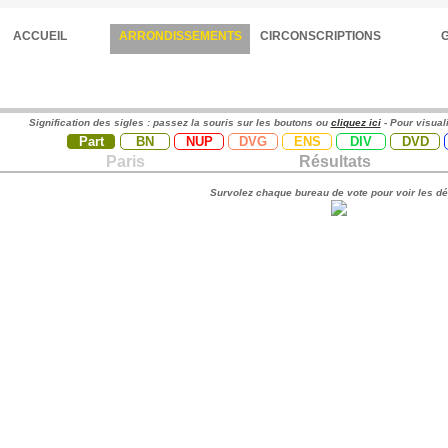
ACCUEIL
ARRONDISSEMENTS
CIRCONSCRIPTIONS
Signification des sigles : passez la souris sur les boutons ou
cliquez ici
- Pour visual
Part
BN
NUP
DVG
ENS
DIV
DVD
Paris
Résultats
Survolez chaque bureau de vote pour voir les dé