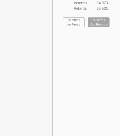
Inscrits
94 973
Votants
55 531
Nombres
Numéros
de Votes
des Bureaux