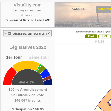
VisuCity.com
ACCUEIL
ARROND
Le citoyen au coeur
de la cité
(c) Bernard Hervier 2014-2026
Signification des sigles : pa
> Choisissez un scrutin <
Part
BN
Paris
Législatives 2022
1er Tour
2ème Tour
15ème Arrondissement
95 Bureaux de vote
146 067 Inscrits
Participation : 56.9%