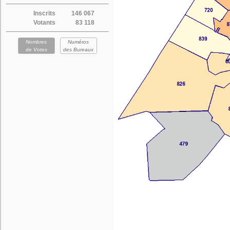
Inscrits
146 067
Votants
83 118
Nombres
Numéros
de Votes
des Bureaux