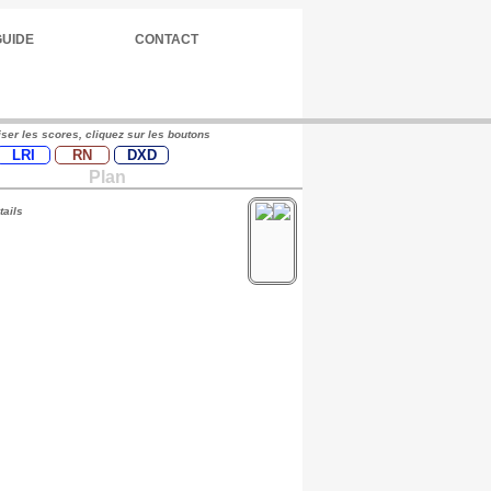
GUIDE
CONTACT
iser les scores, cliquez sur les boutons
LRI
RN
DXD
Plan
tails