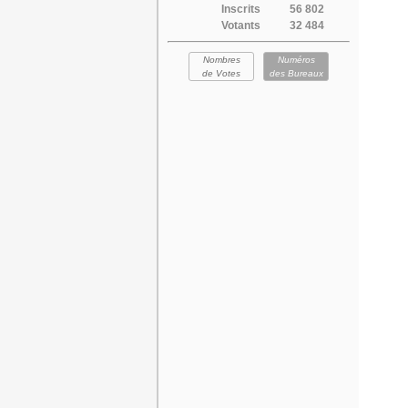
Inscrits
56 802
Votants
32 484
Nombres
Numéros
de Votes
des Bureaux