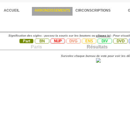
ACCUEIL
ARRONDISSEMENTS
CIRCONSCRIPTIONS
Signification des sigles : passez la souris sur les boutons ou
cliquez ici
- Pour visual
Part
BN
NUP
DVG
ENS
DIV
DVD
Paris
Résultats
Survolez chaque bureau de vote pour voir les dé