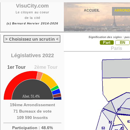
VisuCity.com
ACCUEIL
ARROND
Le citoyen au coeur
de la cité
(c) Bernard Hervier 2014-2026
Signification des sigles : pa
> Choisissez un scrutin <
Part
BN
Paris
Législatives 2022
1er Tour
2ème Tour
19ème Arrondissement
71 Bureaux de vote
109 590 Inscrits
Participation : 48.6%