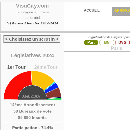
VisuCity.com
ACCUEIL
ARROND
Le citoyen au coeur
de la cité
(c) Bernard Hervier 2014-2026
Signification des sigles : pa
> Choisissez un scrutin <
Part
BN
DVG
Paris
Législatives 2024
1er Tour
2ème Tour
14ème Arrondissement
58 Bureaux de vote
85 890 Inscrits
Participation : 74.4%