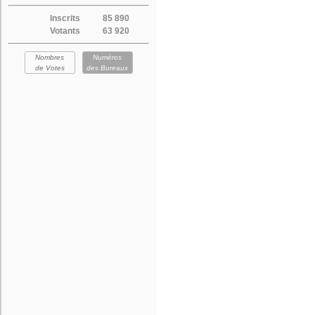
Inscrits
85 890
Votants
63 920
Nombres
Numéros
de Votes
des Bureaux