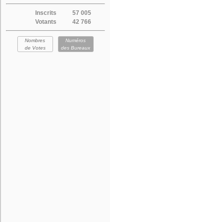
Inscrits
57 005
Votants
42 766
Nombres
Numéros
de Votes
des Bureaux