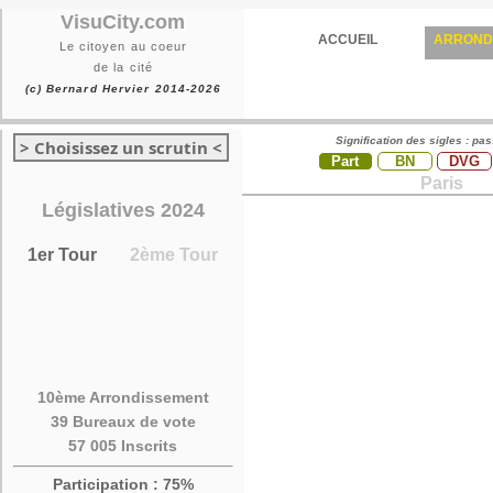
VisuCity.com
ACCUEIL
ARROND
Le citoyen au coeur
de la cité
(c) Bernard Hervier 2014-2026
Signification des sigles : pa
> Choisissez un scrutin <
Part
BN
DVG
Paris
Législatives 2024
1er Tour
2ème Tour
10ème Arrondissement
39 Bureaux de vote
57 005 Inscrits
Participation : 75%